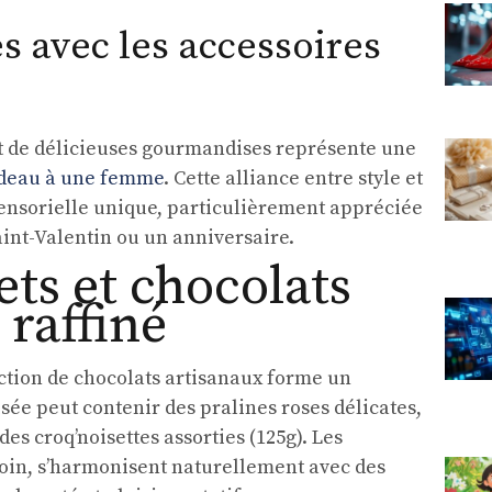
s avec les accessoires
t de délicieuses gourmandises représente une
adeau à une femme
. Cette alliance entre style et
ensorielle unique, particulièrement appréciée
int-Valentin ou un anniversaire.
ets et chocolats
raffiné
ection de chocolats artisanaux forme un
ée peut contenir des pralines roses délicates,
des croq’noisettes assorties (125g). Les
soin, s’harmonisent naturellement avec des