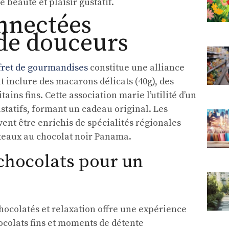
e beauté et plaisir gustatif.
nnectées
de douceurs
fret de gourmandises
constitue une alliance
 inclure des macarons délicats (40g), des
tains fins. Cette association marie l’utilité d’un
statifs, formant un cadeau original. Les
uvent être enrichis de spécialités régionales
âteaux au chocolat noir Panama.
 chocolats pour un
hocolatés et relaxation offre une expérience
ocolats fins et moments de détente