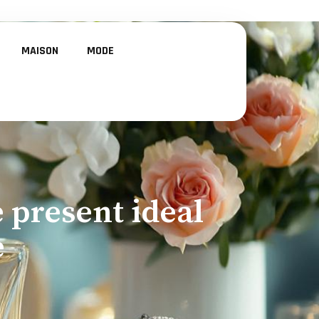
MAISON
MODE
 present ideal
e